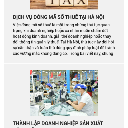
DỊCH VỤ ĐÓNG MÃ SỐ THUẾ TẠI HÀ NỘI
Việc đóng mã số thuế là một trong những thủ tục quan
trọng khi doanh nghiệp hoặc cá nhân muốn chấm dứt
hoạt động kinh doanh, giải thể doanh nghiệp hoặc thay
đổi thông tin quản lý thuế. Tại Hà Nội, thủ tục này đòi hỏi
sự cẩn thận và tuân thủ đúng quy định pháp luật để tránh
các vướng mắc không đáng có. Trong bài viết này, chúng
tôi sẽ hướng dẫn chi tiết quy trình đóng mã số thuế, đồng
thời giới thiệu dịch vụ hỗ trợ để bạn thực hiện thủ tục này
một cách nhanh chóng và hiệu quả.
THÀNH LẬP DOANH NGHIỆP SẢN XUẤT