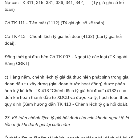
Nợ các TK 311, 315, 331, 336, 341, 342,. . . (Tỷ giá ghi sổ kế
toán)
Có TK 111 - Tiền mặt (1112) (Tỷ giá ghi sổ kế toán)
Có TK 413 - Chênh lệch tỷ giá hối đoái (4132) (Lãi tỷ giá hối
đoái).
Đồng thời ghi đơn bên Có TK 007 - Ngoại tệ các loại (TK ngoài
Bảng CĐKT).
c) Hàng năm, chênh lệch tỷ giá đã thực hiện phát sinh trong giai
đoạn đầu tư xây dựng (giai đoạn trước hoạt động) được phản
ánh luỹ kế trên TK 413 “Chênh lệch tỷ giá hối đoái” (4132) cho
đến khi hoàn thành đầu tư XDCB và được xử lý, hạch toán theo
quy định (Xem hướng dẫn TK 413 - Chênh lệch tỷ giá hối đoái).
23. Kế toán chênh lệch tỷ giá hối đoái của các khoản ngoại tệ là
tiền mặt khi đánh giá lại cuối năm.
Ở thời điểm cuối năm tài chính, doanh nghiệp phải đánh giá lại số