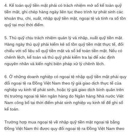
4. Kế toán quỹ tiền mặt phải có trách nhiệm mở sổ kế toán quỹ
tiền mặt, ghi chép hàng ngày liên tục theo trình tự phát sinh các
khoản thu, chi, xuất, nhập quỹ tiền mặt, ngoại tệ và tính ra số tồn
quỹ tại mọi thời điểm.
5. Thủ quỹ chịu trách nhiệm quản lý và nhập, xuất quỹ tiền mặt.
Hàng ngày thủ quỹ phải kiểm kê số tồn quỹ tiền mặt thực tế, đối
chiếu với số liệu sổ quỹ tiền mặt và sổ kế toán tiền mặt. Nếu có
chênh lệch, kế toán và thủ quỹ phải kiểm tra lại để xác định
nguyên nhân và kiến nghị biện pháp xử lý chênh lệch.
6. Ở những doanh nghiệp có ngoại tệ nhập quỹ tiền mặt phải quy
đổi ngoại tệ ra Đồng Việt Nam theo tỷ giá giao dịch thực tế của
nghiệp vụ kinh tế phát sinh, hoặc tỷ giá giao dịch bình quân trên
thị trường ngoại tệ liên ngân hàng do Ngân hàng Nhà nước Việt
Nam công bố tại thời điểm phát sinh nghiệp vụ kinh tế để ghi sổ
kế toán.
Trường hợp mua ngoại tệ về nhập quỹ tiền mặt ngoại tệ bằng
Đồng Việt Nam thì được quy đổi ngoại tệ ra Đồng Việt Nam theo