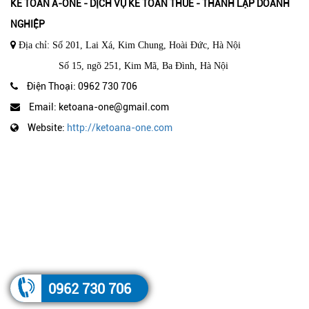
KẾ TOÁN A-ONE - DỊCH VỤ KẾ TOÁN THUẾ - THÀNH LẬP DOANH
NGHIỆP
Địa chỉ: Số 201, Lai Xá, Kim Chung, Hoài Đức, Hà Nội
Số 15, ngõ 251, Kim Mã, Ba Đình, Hà Nội
Điện Thoại: 0962 730 706
Email: ketoana-one@gmail.com
Website:
http://ketoana-one.com
0962 730 706