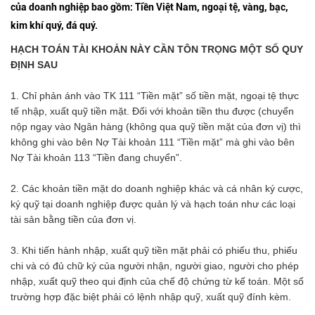
của doanh nghiệp bao gồm: Tiền Việt Nam, ngoại tệ, vàng, bạc,
kim khí quý, đá quý.
HẠCH TOÁN TÀI KHOẢN NÀY CẦN TÔN TRỌNG MỘT SỐ QUY
ĐỊNH SAU
1. Chỉ phản ánh vào TK 111 “Tiền mặt” số tiền mặt, ngoại tệ thực
tế nhập, xuất quỹ tiền mặt. Đối với khoản tiền thu được (chuyển
nộp ngay vào Ngân hàng (không qua quỹ tiền mặt của đơn vị) thì
không ghi vào bên Nợ Tài khoản 111 “Tiền mặt” mà ghi vào bên
Nợ Tài khoản 113 “Tiền đang chuyển”.
2. Các khoản tiền mặt do doanh nghiệp khác và cá nhân ký cược,
ký quỹ tại doanh nghiệp được quản lý và hạch toán như các loại
tài sản bằng tiền của đơn vị.
3. Khi tiến hành nhập, xuất quỹ tiền mặt phải có phiếu thu, phiếu
chi và có đủ chữ ký của người nhận, người giao, người cho phép
nhập, xuất quỹ theo qui định của chế độ chứng từ kế toán. Một số
trường hợp đặc biệt phải có lệnh nhập quỹ, xuất quỹ đính kèm.