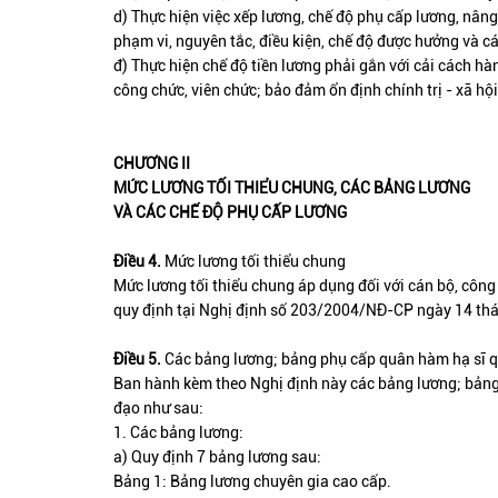
d) Thực hiện việc xếp lương, chế độ phụ cấp lương, nâng
phạm vi, nguyên tắc, điều kiện, chế độ được hưởng và 
đ) Thực hiện chế độ tiền lương phải gắn với cải cách h
công chức, viên chức; bảo đảm ổn định chính trị - xã hội
CHƯƠNG II
MỨC LƯƠNG TỐI THIỂU CHUNG, CÁC BẢNG LƯƠNG
VÀ CÁC CHẾ ĐỘ PHỤ CẤP LƯƠNG
Điều 4.
Mức lương tối thiểu chung
Mức lương tối thiểu chung áp dụng đối với cán bộ, công 
quy định tại Nghị định số 203/2004/NĐ-CP ngày 14 thá
Điều 5.
Các bảng lương; bảng phụ cấp quân hàm hạ sĩ qu
Ban hành kèm theo Nghị định này các bảng lương; bảng 
đạo như sau:
1. Các bảng lương:
a) Quy định 7 bảng lương sau:
Bảng 1: Bảng lương chuyên gia cao cấp.