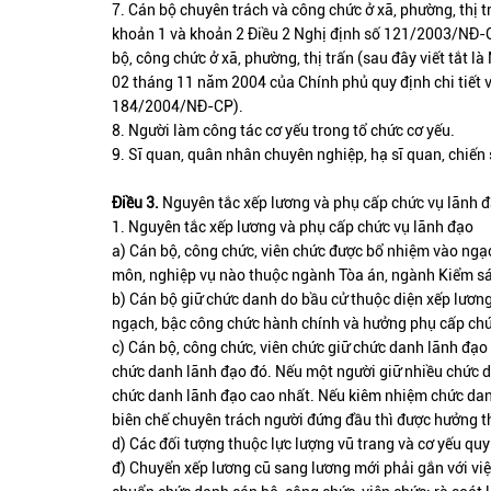
7. Cán bộ chuyên trách và công chức ở xã, phường, thị t
khoản 1 và khoản 2 Điều 2 Nghị định số 121/2003/NĐ-C
bộ, công chức ở xã, phường, thị trấn (sau đây viết tắ
02 tháng 11 năm 2004 của Chính phủ quy định chi tiết vi
184/2004/NĐ-CP).
8. Người làm công tác cơ yếu trong tổ chức cơ yếu.
9. Sĩ quan, quân nhân chuyên nghiệp, hạ sĩ quan, chiến 
Điều 3.
Nguyên tắc xếp lương và phụ cấp chức vụ lãnh đạ
1. Nguyên tắc xếp lương và phụ cấp chức vụ lãnh đạo
a) Cán bộ, công chức, viên chức được bổ nhiệm vào ngạ
môn, nghiệp vụ nào thuộc ngành Tòa án, ngành Kiểm sát
b) Cán bộ giữ chức danh do bầu cử thuộc diện xếp lươn
ngạch, bậc công chức hành chính và hưởng phụ cấp ch
c) Cán bộ, công chức, viên chức giữ chức danh lãnh đạo
chức danh lãnh đạo đó. Nếu một người giữ nhiều chức 
chức danh lãnh đạo cao nhất. Nếu kiêm nhiệm chức danh
biên chế chuyên trách người đứng đầu thì được hưởng 
d) Các đối tượng thuộc lực lượng vũ trang và cơ yếu qu
đ) Chuyển xếp lương cũ sang lương mới phải gắn với việc 