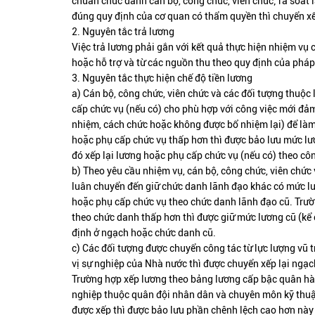
chuẩn chức danh cán bộ, công chức, viên chức; rà soát 
đúng quy định của cơ quan có thẩm quyền thì chuyển xếp
2. Nguyên tắc trả lương
Việc trả lương phải gắn với kết quả thực hiện nhiệm vụ
hoặc hỗ trợ và từ các nguồn thu theo quy định của pháp 
3. Nguyên tắc thực hiện chế độ tiền lương
a) Cán bộ, công chức, viên chức và các đối tượng thuộc 
cấp chức vụ (nếu có) cho phù hợp với công việc mới đảm
nhiệm, cách chức hoặc không được bổ nhiệm lại) để là
hoặc phụ cấp chức vụ thấp hơn thì được bảo lưu mức lư
đó xếp lại lương hoặc phụ cấp chức vụ (nếu có) theo c
b) Theo yêu cầu nhiệm vụ, cán bộ, công chức, viên chức
luân chuyển đến giữ chức danh lãnh đạo khác có mức lư
hoặc phụ cấp chức vụ theo chức danh lãnh đạo cũ. Trư
theo chức danh thấp hơn thì được giữ mức lương cũ (kể 
định ở ngạch hoặc chức danh cũ.
c) Các đối tượng được chuyển công tác từ lực lượng vũ 
vị sự nghiệp của Nhà nước thì được chuyển xếp lại ngạ
Trường hợp xếp lương theo bảng lương cấp bậc quân hà
nghiệp thuộc quân đội nhân dân và chuyên môn kỹ thuậ
được xếp thì được bảo lưu phần chênh lệch cao hơn này 