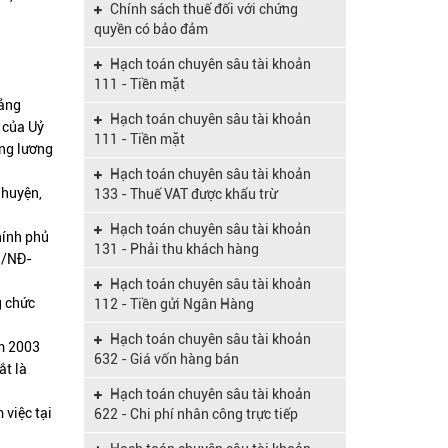
Chính sách thuế đối với chứng
Hướng dẫn về nghị định
quyền có bảo đảm
12/2015/NĐ-CP
Hạch toán chuyên sâu tài khoản
Hộ kinh doanh cần phải đóng loại
111 - Tiền mặt
thuế nào năm nay?v
bảng
Hạch toán chuyên sâu tài khoản
 của Uỷ
Cải cách thuế qua thông tư số
111 - Tiền mặt
ảng lương
119/2014/TT-BTC
Hạch toán chuyên sâu tài khoản
Hoàn thuế GTGT khi chuyển đổi loại
 huyện,
133 - Thuế VAT được khấu trừ
hình DN
Hạch toán chuyên sâu tài khoản
hính phủ
Nghị định số 119/2018/NĐ-CP quy
131 - Phải thu khách hàng
03/NĐ-
định về hóa đơn điện tử khi bán hàng
hóa, cung cấp dịch vụ có hiệu lực từ
Hạch toán chuyên sâu tài khoản
điểm mới Luật quản lý thuế (sửa
ngày 01/11/2018
g chức
112 - Tiền gửi Ngân Hàng
đổi) 2019
Hạch toán chuyên sâu tài khoản
ăm 2003
Nghị định 38/2019/NĐ-CP về mức
632 - Giá vốn hàng bán
ắt là
lương cơ sở của cán bộ, công chức và
lực lượng vũ trang
Hạch toán chuyên sâu tài khoản
Nghị định 45/2010/NĐ-CP về tổ
 việc tại
622 - Chi phí nhân công trực tiếp
chức, hoạt động và quản lý hội