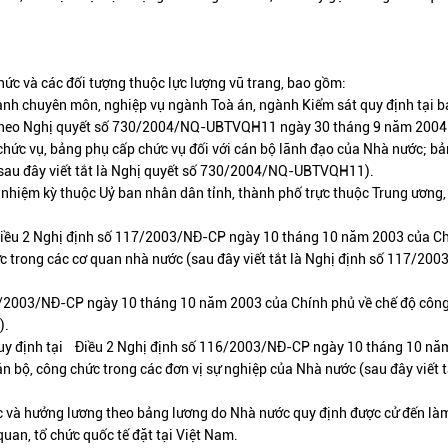
hức và các đối tượng thuộc lực lượng vũ trang, bao gồm:
anh chuyên môn, nghiệp vụ ngành Toà án, ngành Kiểm sát quy định tại 
 theo Nghị quyết số 730/2004/NQ-UBTVQH11 ngày 30 tháng 9 năm 2004
hức vụ, bảng phụ cấp chức vụ đối với cán bộ lãnh đạo của Nhà nước; b
(sau đây viết tắt là Nghị quyết số 730/2004/NQ-UBTVQH11).
nhiệm kỳ thuộc Uỷ ban nhân dân tỉnh, thành phố trực thuộc Trung ương,
 Điều 2 Nghị định số 117/2003/NĐ-CP ngày 10 tháng 10 năm 2003 của C
ức trong các cơ quan nhà nước (sau đây viết tắt là Nghị định số 117/20
115/2003/NĐ-CP ngày 10 tháng 10 năm 2003 của Chính phủ về chế độ côn
).
 quy định tại Điều 2 Nghị định số 116/2003/NĐ-CP ngày 10 tháng 10 n
n bộ, công chức trong các đơn vị sự nghiệp của Nhà nước (sau đây viết t
ớc và hưởng lương theo bảng lương do Nhà nước quy định được cử đến làm
quan, tổ chức quốc tế đặt tại Việt Nam.