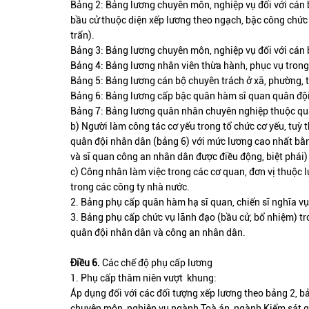
Bảng 2: Bảng lương chuyên môn, nghiệp vụ đối với cán
bầu cử thuộc diện xếp lương theo ngạch, bậc công chức
trấn).
Bảng 3: Bảng lương chuyên môn, nghiệp vụ đối với cán b
Bảng 4: Bảng lương nhân viên thừa hành, phục vụ trong
Bảng 5: Bảng lương cán bộ chuyên trách ở xã, phường, t
Bảng 6: Bảng lương cấp bậc quân hàm sĩ quan quân đội
Bảng 7: Bảng lương quân nhân chuyên nghiệp thuộc qu
b) Người làm công tác cơ yếu trong tổ chức cơ yếu, tuỳ
quân đội nhân dân (bảng 6) với mức lương cao nhất bằ
và sĩ quan công an nhân dân được điều động, biệt phái
c) Công nhân làm việc trong các cơ quan, đơn vị thuộc 
trong các công ty nhà nước.
2. Bảng phụ cấp quân hàm hạ sĩ quan, chiến sĩ nghĩa v
3. Bảng phụ cấp chức vụ lãnh đạo (bầu cử, bổ nhiệm) tr
quân đội nhân dân và công an nhân dân.
Điều 6.
Các chế độ phụ cấp lương
1. Phụ cấp thâm niên vượt khung:
Áp dụng đối với các đối tượng xếp lương theo bảng 2, b
chuyên môn, nghiệp vụ ngành Toà án, ngành Kiểm sát 