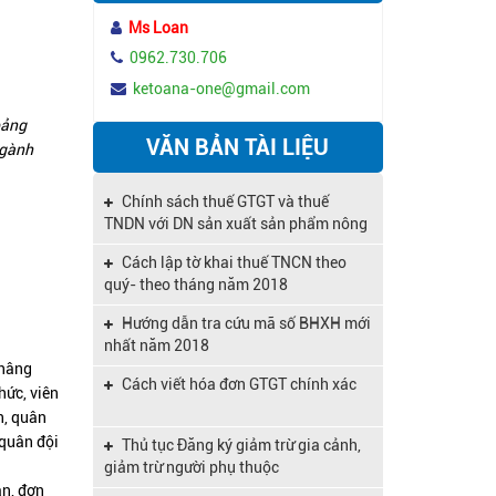
quan
Ms Loan
Thẩm quyền xử phạt vi phạm hành
chính về thuế
0962.730.706
ketoana-one@gmail.com
Giao quyền xử phạt vi phạm hành
chính về thuế
bảng
VĂN BẢN TÀI LIỆU
ngành
Xử phạt vi phạm hành chính về thuế
không lập biên bản
Chính sách thuế GTGT và thuế
Lập biên bản vi phạm hành chính về
TNDN với DN sản xuất sản phẩm nông
thuế
nghiệp
Cách lập tờ khai thuế TNCN theo
Mua bất động sản để cho thuê có
quý- theo tháng năm 2018
được hoàn thuế GTGT không?
Hướng dẫn tra cứu mã số BHXH mới
Hợp đồng lao động có thời hạn được
nhất năm 2018
ký tối đa bao nhiêu lần
 nâng
Cách viết hóa đơn GTGT chính xác
hức, viên
Hướng dẫn thủ tục giải thể doanh
n, quân
nghiệp khi làm ăn khó khăn
 quân đội
Thủ tục Đăng ký giảm trừ gia cảnh,
Nhiều doanh nghiệp vui mừng vì
giảm trừ người phụ thuộc
được miễn thuế đến 13 năm
an, đơn