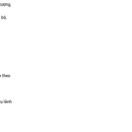
 tượng,
 bộ,
n theo
vụ lãnh