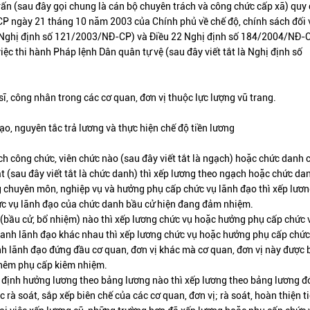
rấn (sau đây gọi chung là cán bộ chuyên trách và công chức cấp xã) quy 
P ngày 21 tháng 10 năm 2003 của Chính phủ về chế độ, chính sách đối 
t là Nghị định số 121/2003/NĐ-CP) và Điều 22 Nghị định số 184/2004/NĐ-
ệc thi hành Pháp lệnh Dân quân tự vệ (sau đây viết tắt là Nghị định số
sĩ, công nhân trong các cơ quan, đơn vị thuộc lực lượng vũ trang.
o, nguyên tắc trả lương và thực hiện chế độ tiền lương
ch công chức, viên chức nào (sau đây viết tắt là ngạch) hoặc chức danh
 (sau đây viết tắt là chức danh) thì xếp lương theo ngạch hoặc chức da
g chuyên môn, nghiệp vụ và hưởng phụ cấp chức vụ lãnh đạo thì xếp lươn
ức vụ lãnh đạo của chức danh bầu cử hiện đang đảm nhiệm.
 (bầu cử, bổ nhiệm) nào thì xếp lương chức vụ hoặc hưởng phụ cấp chức 
danh lãnh đạo khác nhau thì xếp lương chức vụ hoặc hưởng phụ cấp chức
 lãnh đạo đứng đầu cơ quan, đơn vị khác mà cơ quan, đơn vị này được b
thêm phụ cấp kiêm nhiệm.
y định hưởng lương theo bảng lương nào thì xếp lương theo bảng lương đ
rà soát, sắp xếp biên chế của các cơ quan, đơn vị; rà soát, hoàn thiện t