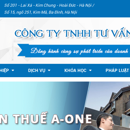
Số 201 - Lai Xá - Kim Chung - Hoài Đức - Hà Nội /
Số 15, ngõ 251, Kim Mã, Ba Đình, Hà Nội
HIỆP
DỊCH VỤ
KHÓA HỌC
PHÁP LUẬT