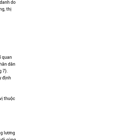
 danh do
g, thị
ĩ quan
nhân dân
 7).
y định
vị thuộc
ng lương
uối cùng