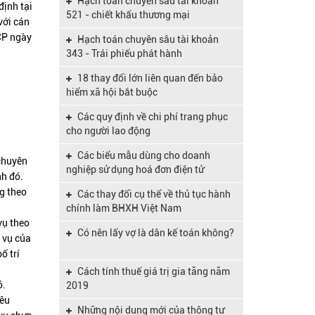
Hạch toán chuyên sâu tài khoản
định tại
Nghị định 204/2004/NĐ-CP
521 - chiết khấu thương mại
với cán
CP ngày
Hạch toán chuyên sâu tài khoản
Công văn 845/TCT-CNTT kế hoạch
343 - Trái phiếu phát hành
nâng cấp HTKK đáp ứng TT 133
18 thay đổi lớn liên quan đến bảo
Nghị định 39/2018/NĐ-CP quy dịnh
hiểm xã hội bắt buộc
Luật hỗ trợ doanh nghiệp vừa và nhỏ
Các quy định về chi phí trang phục
Nghị định 119/2018/NĐ-CP quy
cho người lao động
định về hóa đơn điện tử
Các biểu mẫu dùng cho doanh
 chuyên
Nghị định 157/2018/NĐ-CP Quy
nghiệp sử dụng hoá đơn điện tử
nh đó.
định mức lương tối thiểu vùng 2019
g theo
Các thay đổi cụ thể về thủ tục hành
Công văn số 1734/BHXH-QLT ngày
chính làm BHXH Việt Nam
16 tháng 08 năm 2017
vụ theo
Có nên lấy vợ là dân kế toán không?
 vụ của
ố trí
Cách tính thuế giá trị gia tăng năm
ó.
2019
iêu
Những nội dung mới của thông tư