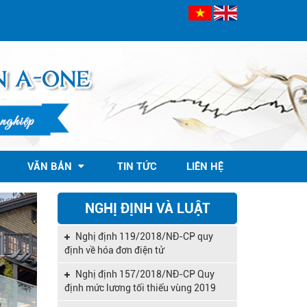
Công văn 845/TCT-CNTT kế hoạch
nâng cấp HTKK đáp ứng TT 133
VĂN BẢN
TIN TỨC
LIÊN HỆ
Nghị định 39/2018/NĐ-CP quy dịnh
Luật hỗ trợ doanh nghiệp vừa và nhỏ
NGHỊ ĐỊNH VÀ LUẬT
Nghị định 119/2018/NĐ-CP quy
định về hóa đơn điện tử
Nghị định 157/2018/NĐ-CP Quy
định mức lương tối thiểu vùng 2019
Công văn số 1734/BHXH-QLT ngày