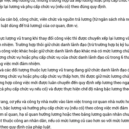
lại việc xếp lương cũ, những trường hợp đã xếp lương hoặc phụ cấp chức
 lại lương và phụ cấp chức vụ (nếu có) theo đúng quy định.
 của cán bộ, công chức, viên chức và nguồn trả lương (từ ngân sách nhà 
luật dùng để trả lương) của cơ quan, đơn vị.
lực lượng vũ trang khi thay đổi công việc thì được chuyển xếp lại lương v
 nhiệm. Trường hợp thôi giữ chức danh lãnh đạo (trừ trường hợp bị kỷ lu
m công việc khác hoặc giữ chức danh lãnh đạo khác mà có mức lương chứ
ơng chức vụ hoặc phụ cấp chức vụ của chức danh lãnh đạo cũ trong 6 th
ông việc mới đảm nhiệm.
 và các đối tượng thuộc lực lượng vũ trang đang giữ chức danh lãnh đạo
ơng chức vụ hoặc phụ cấp chức vụ thấp hơn, thì được giữ mức lương chứ
ờng hợp công việc mới được luân chuyển đến quy định xếp lương theo ng
cả phụ cấp chức vụ nếu có) và được thực hiện chế độ nâng bậc lương the
trang, cơ yếu và công ty nhà nước vào làm việc trong cơ quan nhà nước 
ch, bậc lương và hưởng phụ cấp chức vụ (nếu có) theo công việc mới đảm
m sĩ quan, hạ sĩ quan hưởng lương hoặc theo bảng lương quân nhân ch
t thuộc công an nhân dân, nếu có mức lương cũ cao hơn so với mức lươ
theo quy định của pháp luật.