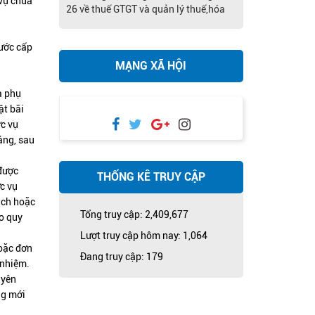
 vụ chưa
26 về thuế GTGT và quản lý thuế,hóa
đơn
nước cấp
MẠNG XÃ HỘI
à phụ
ật bãi
c vụ
áng, sau
 được
THỐNG KÊ TRUY CẬP
c vụ
ạch hoặc
Tổng truy cập:
2,409,677
o quy
Lượt truy cập hôm nay:
1,064
hoặc đơn
Đang truy cập:
179
 nhiệm.
uyên
ng mới