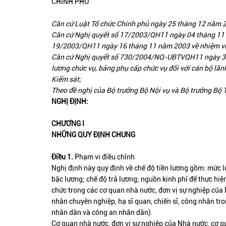
CHÍNH PHỦ
Căn cứ Luật Tổ chức Chính phủ ngày 25 tháng 12 năm 
Căn cứ Nghị quyết số 17/2003/QH11 ngày 04 tháng 11 
19/2003/QH11 ngày 16 tháng 11 năm 2003 về nhiệm vụ
Căn cứ Nghị quyết số 730/2004/NQ-UBTVQH11 ngày 30 
lương chức vụ, bảng phụ cấp chức vụ đối với cán bộ l
Kiểm sát;
Theo đề nghị của Bộ trưởng Bộ Nội vụ và Bộ trưởng Bộ T
NGHỊ ĐỊNH:
CHƯƠNG I
NHỮNG QUY ĐỊNH CHUNG
Điều 1.
Phạm vi điều chỉnh
Nghị định này quy định về chế độ tiền lương gồm: mức l
bậc lương; chế độ trả lương; nguồn kinh phí để thực hiện
chức trong các cơ quan nhà nước, đơn vị sự nghiệp của 
nhân chuyên nghiệp, hạ sĩ quan, chiến sĩ, công nhân tro
nhân dân và công an nhân dân).
Cơ quan nhà nước, đơn vị sự nghiệp của Nhà nước, cơ qua