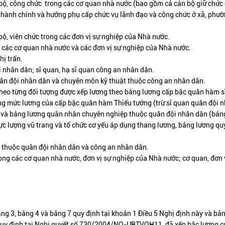
 bộ, công chức trong các cơ quan nhà nước (bao gồm cả cán bộ giữ chức
 hành chính và hưởng phụ cấp chức vụ lãnh đạo và công chức ở xã, phườn
ộ, viên chức trong các đơn vị sự nghiệp của Nhà nước.
 các cơ quan nhà nước và các đơn vị sự nghiệp của Nhà nước.
hị trấn.
 nhân dân; sĩ quan, hạ sĩ quan công an nhân dân.
ân đội nhân dân và chuyên môn kỹ thuật thuộc công an nhân dân.
 theo từng đối tượng được xếp lương theo bảng lương cấp bậc quân hàm s
ng mức lương của cấp bậc quân hàm Thiếu tướng (trừ sĩ quan quân đội 
) và bảng lương quân nhân chuyên nghiệp thuộc quân đội nhân dân (bảng
lực lượng vũ trang và tổ chức cơ yếu áp dụng thang lương, bảng lương qu
ụ thuộc quân đội nhân dân và công an nhân dân.
ong các cơ quan nhà nước, đơn vị sự nghiệp của Nhà nước; cơ quan, đơn 
ảng 3, bảng 4 và bảng 7 quy định tại khoản 1 Điều 5 Nghị định này và bả
quy định tại Nghị quyết số 730/2004/NQ-UBTVQH11, đã xếp bậc lương c