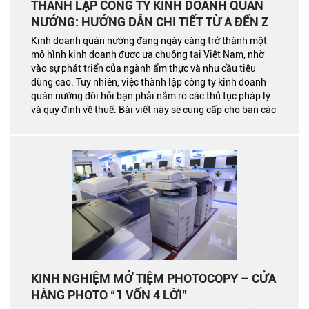
THÀNH LẬP CÔNG TY KINH DOANH QUÁN
NƯỚNG: HƯỚNG DẪN CHI TIẾT TỪ A ĐẾN Z
Kinh doanh quán nướng đang ngày càng trở thành một
mô hình kinh doanh được ưa chuộng tại Việt Nam, nhờ
vào sự phát triển của ngành ẩm thực và nhu cầu tiêu
dùng cao. Tuy nhiên, việc thành lập công ty kinh doanh
quán nướng đòi hỏi bạn phải nắm rõ các thủ tục pháp lý
và quy định về thuế. Bài viết này sẽ cung cấp cho bạn các
bước chi tiết để thành lập công ty, cùng với những thông
tin hữu ích về pháp lý và dịch vụ tư vấn thuế từ Công ty
TNHH Tư Vấn A-ONE.
KINH NGHIỆM MỞ TIỆM PHOTOCOPY – CỬA
HÀNG PHOTO “1 VỐN 4 LỜI”