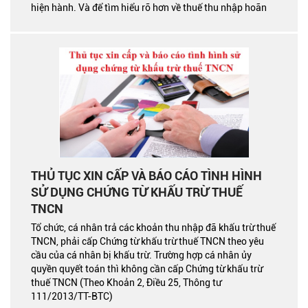
hiện hành. Và để tìm hiểu rõ hơn về thuế thu nhập hoãn
lại trong doanh trong nghiệp, chúng ta cùng tìm hiểu
những thông tin cần thiết qua bài viết dưới đây
THỦ TỤC XIN CẤP VÀ BÁO CÁO TÌNH HÌNH
SỬ DỤNG CHỨNG TỪ KHẤU TRỪ THUẾ
TNCN
Tổ chức, cá nhân trả các khoản thu nhập đã khấu trừ thuế
TNCN, phải cấp Chứng từ khấu trừ thuế TNCN theo yêu
cầu của cá nhân bị khấu trừ. Trường hợp cá nhân ủy
quyền quyết toán thì không cần cấp Chứng từ khấu trừ
thuế TNCN (Theo Khoản 2, Điều 25, Thông tư
111/2013/TT-BTC)