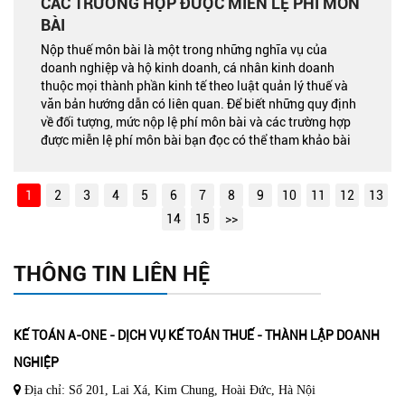
CÁC TRƯỜNG HỢP ĐƯỢC MIỄN LỆ PHÍ MÔN
BÀI
Nộp thuế môn bài là một trong những nghĩa vụ của
doanh nghiệp và hộ kinh doanh, cá nhân kinh doanh
thuộc mọi thành phần kinh tế theo luật quản lý thuế và
văn bản hướng dẫn có liên quan. Để biết những quy định
về đối tượng, mức nộp lệ phí môn bài và các trường hợp
được miễn lệ phí môn bài bạn đọc có thể tham khảo bài
viết sau đây
1
2
3
4
5
6
7
8
9
10
11
12
13
14
15
>>
THÔNG TIN LIÊN HỆ
KẾ TOÁN A-ONE - DỊCH VỤ KẾ TOÁN THUẾ - THÀNH LẬP DOANH
NGHIỆP
Địa chỉ: Số 201, Lai Xá, Kim Chung, Hoài Đức, Hà Nội