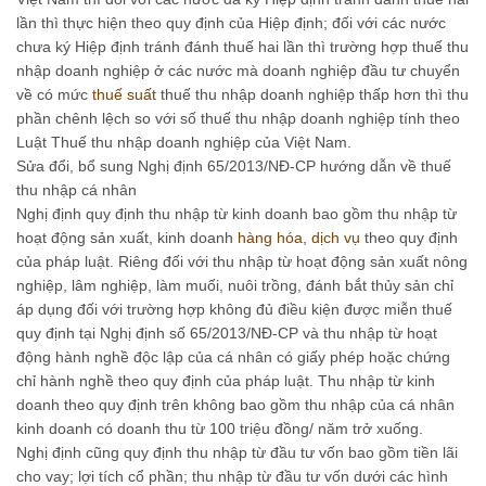
lần thì thực hiện theo quy định của Hiệp định; đối với các nước
chưa ký Hiệp định tránh đánh thuế hai lần thì trường hợp thuế thu
nhập doanh nghiệp ở các nước mà doanh nghiệp đầu tư chuyển
về có mức
thuế suất
thuế thu nhập doanh nghiệp thấp hơn thì thu
phần chênh lệch so với số thuế thu nhập doanh nghiệp tính theo
Luật Thuế thu nhập doanh nghiệp của Việt Nam.
Sửa đổi, bổ sung Nghị định 65/2013/NĐ-CP hướng dẫn về thuế
thu nhập cá nhân
Nghị định quy định thu nhập từ kinh doanh bao gồm thu nhập từ
hoạt động sản xuất, kinh doanh
hàng hóa
,
dịch vụ
theo quy định
của pháp luật. Riêng đối với thu nhập từ hoạt động sản xuất nông
nghiệp, lâm nghiệp, làm muối, nuôi trồng, đánh bắt thủy sản chỉ
áp dụng đối với trường hợp không đủ điều kiện được miễn thuế
quy định tại Nghị định số 65/2013/NĐ-CP và thu nhập từ hoạt
động hành nghề độc lập của cá nhân có giấy phép hoặc chứng
chỉ hành nghề theo quy định của pháp luật. Thu nhập từ kinh
doanh theo quy định trên không bao gồm thu nhập của cá nhân
kinh doanh có doanh thu từ 100 triệu đồng/ năm trở xuống.
Nghị định cũng quy định thu nhập từ đầu tư vốn bao gồm tiền lãi
cho vay; lợi tích cổ phần; thu nhập từ đầu tư vốn dưới các hình