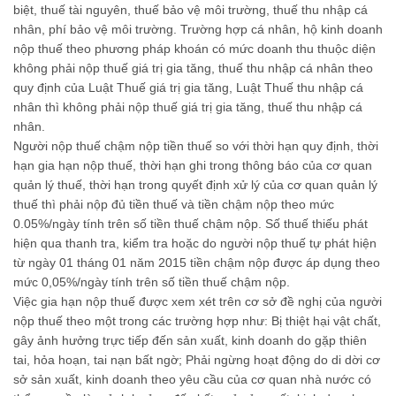
biệt, thuế tài nguyên, thuế bảo vệ môi trường, thuế thu nhập cá
nhân, phí bảo vệ môi trường. Trường hợp cá nhân, hộ kinh doanh
nộp thuế theo phương pháp khoán có mức doanh thu thuộc diện
không phải nộp thuế giá trị gia tăng, thuế thu nhập cá nhân theo
quy định của Luật Thuế giá trị gia tăng, Luật Thuế thu nhập cá
nhân thì không phải nộp thuế giá trị gia tăng, thuế thu nhập cá
nhân.
Người nộp thuế chậm nộp tiền thuế so với thời hạn quy định, thời
hạn gia hạn nộp thuế, thời hạn ghi trong thông báo của cơ quan
quản lý thuế, thời hạn trong quyết định xử lý của cơ quan quản lý
thuế thì phải nộp đủ tiền thuế và tiền chậm nộp theo mức
0.05%/ngày tính trên số tiền thuế chậm nộp. Số thuế thiếu phát
hiện qua thanh tra, kiểm tra hoặc do người nộp thuế tự phát hiện
từ ngày 01 tháng 01 năm 2015 tiền chậm nộp được áp dụng theo
mức 0,05%/ngày tính trên số tiền thuế chậm nộp.
Việc gia hạn nộp thuế được xem xét trên cơ sở đề nghị của người
nộp thuế theo một trong các trường hợp như: Bị thiệt hại vật chất,
gây ảnh hưởng trực tiếp đến sản xuất, kinh doanh do gặp thiên
tai, hỏa hoạn, tai nạn bất ngờ; Phải ngừng hoạt động do di dời cơ
sở sản xuất, kinh doanh theo yêu cầu của cơ quan nhà nước có