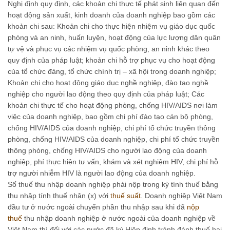
Nghị định quy định, các khoản chi thực tế phát sinh liên quan đến
hoạt động sản xuất, kinh doanh của doanh nghiệp bao gồm các
khoản chi sau: Khoản chi cho thực hiện nhiệm vụ giáo dục quốc
phòng và an ninh, huấn luyện, hoạt động của lực lượng dân quân
tự vệ và phục vụ các nhiệm vụ quốc phòng, an ninh khác theo
quy định của pháp luật; khoản chi hỗ trợ phục vụ cho hoạt động
của tổ chức đảng, tổ chức chính trị – xã hội trong doanh nghiệp;
Khoản chi cho hoạt động giáo dục nghề nghiệp, đào tạo nghề
nghiệp cho người lao động theo quy định của pháp luật; Các
khoản chi thực tế cho hoạt động phòng, chống HIV/AIDS nơi làm
việc của doanh nghiệp, bao gồm chi phí đào tạo cán bộ phòng,
chống HIV/AIDS của doanh nghiệp, chi phí tổ chức truyền thông
phòng, chống HIV/AIDS của doanh nghiệp, chi phí tổ chức truyền
thông phòng, chống HIV/AIDS cho người lao động của doanh
nghiệp, phí thực hiện tư vấn, khám và xét nghiệm HIV, chi phí hỗ
trợ người nhiễm HIV là người lao động của doanh nghiệp.
Số thuế thu nhập doanh nghiệp phải nộp trong kỳ tính thuế bằng
thu nhập tính thuế nhân (x) với
thuế suất
. Doanh nghiệp Việt Nam
đầu tư ở nước ngoài chuyển phần thu nhập sau khi đã
nộp
thuế
thu nhập doanh nghiệp ở nước ngoài của doanh nghiệp về
Việt Nam thì đối với các nước đã ký Hiệp định tránh đánh thuế hai