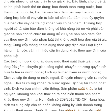
chuyển nhượng và các giấy tờ có giá khác; Bảo lãnh; cho thuê tài
chính; phát hành thẻ tín dụng; bao thanh toán trong nước, bao
thanh toán quốc tế; Bán tài sản bảo đảm tiền vay, bao gồm cả
trừng hợp bên đi vay vốn tự bán tài sản bảo đảm theo ủy quyền
của bên cho vay để trả nợ khoản vay có bảo đảm. Trường hợp
người có tài sản bảo đảm không có khả năng trả nợ và phải bàn
giao tài sản cho tổ chức tín dụng để xử lý tài sản bảo đảm tiền
vay theo quy định của pháp luật thì không xuất hóa đơn giá trị gia
tăng; Cung cấp thông tin tín dụng theo quy định của Luật Ngân
hàng nhà nước và hình thức cấp tin dụng khác theo quy định của
pháp luật.
Các trường hợp không áp dụng mức thuế suất thuế giá trị gia
tăng 0% gồm: chuyển giao công nghệ, chuyển nhượng quyền sở
hữu trí tuệ ra nước ngoài; Dịch vụ tái bảo hiểm ra nước ngoài;
Dịch vụ cấp tín dụng ra nước ngoài; Chuyển nhượng vốn ra nước
ngoài; Đầu tư chứng khoán ra nước ngoài; Dịch vụ tài chính phát
sinh; Dịch vụ bưu chính, viễn thông; Sản phẩm
xuất khẩu
là tài
nguyên, khoáng sản khai thác chưa chế biến thành sản phẩm
khác theo quy định tại Nghị định số 209/2013/NĐ-CP; Hàng hóa,
dịch vụ cung cấp cho cá nhân không đăng ký kinh doanh trong
khu phi thuế quan; Thuốc lá, rượu, bia
nhập khẩu
sau đó
xuất