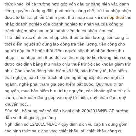
thức khác, kể cả trường hợp góp vốn đầu tư bằng hiện vật, danh
tiéng, quyền sử dụng đất, phát minh, sáng chế; trừ thu nhập nhận
được từ lãi trái phiếu Chính phủ, thu nhập sau khi đã
nộp thuế
thu
nhập doanh nghiệp của doanh nghiệp tư nhân và của công ty
trách nhiệm hữu hạn một thành viên do cá nhân làm chủ.
Thời điểm xác định thu nhập chịu thuế từ tiền lương, tiền công là
thời điểm người sử dụng lao động trả tiền lương, tiền công cho
người nộp thuế hoặc thời điểm người nộp thuế nhận được thu
nhập. Thu nhập tính thuế đối với thu nhập từ tiền lương, tiền công
được xác định bằng thu nhập chịu thuế trừ (-) các khoản giảm trừ
như: Các khoản đóng bảo hiểm xã hội, bảo hiểm y tế, bảo hiểm
thất nghiệp, bảo hiểm trách nhiệm nghề nghiệp đối với một số
ngành, nghề phải tham gia bảo hiểm bắt buộc, Quỹ hưu trí tự
nguyện, mua bảo hiểm hưu trí tự nguyện; các khoản giảm trừ gia
cảnh; các khoản đóng góp vào quỹ từ thiện, quỹ nhân đạo, quỹ
khuyến học…
Sửa đổi, bổ sung một số điều Nghị định 209/2013/NĐ-CP hướng
dẫn về thuế giá trị gia tăng
Nghị định số 12/2015/NĐ-CP quy định dịch vụ cấp tín dụng gồm
các hình thức sau: cho vay; chiết khấu, tái chiết khấu công cụ