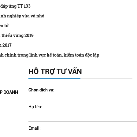
đáp ứng TT 133
anh nghiệp vừa và nhỏ
n tử
 thiểu vùng 2019
m 2017
 chính trong lĩnh vực kế toán, kiểm toán độc lập
HỖ TRỢ TƯ VẤN
Chọn dịch vụ:
ẬP DOANH
Họ tên:
Email: