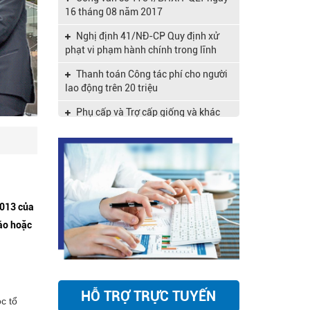
16 tháng 08 năm 2017
Nghị định 41/NĐ-CP Quy định xử
phạt vi phạm hành chính trong lĩnh
vực kế toán, kiểm toán độc lập
Thanh toán Công tác phí cho người
lao động trên 20 triệu
Phụ cấp và Trợ cấp giống và khác
nhau như thế nào?
Chính sách thuế, bảo hiểm, tiền
lương có hiệu lực từ tháng 3
Thông tư 39/2018/TT–BTC quy định
mới về thủ tục hải quan, kiểm tra giám
sát hải quan
2013 của
Công văn số 59661/CT-HTr xây
cáo hoặc
dựng dữ liệu hộ kinh doanh
Chính sách thuế đối với cá nhân
kinh doanh thông tư 92
Xử phạt vi phạm hành chính về thuế
HỖ TRỢ TRỰC TUYẾN
c tổ
đối với tổ chức cá nhân khác có liên