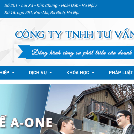
Số 201 - Lai Xá - Kim Chung - Hoài Đức - Hà Nội /
Số 15, ngõ 251, Kim Mã, Ba Đình, Hà Nội
HIỆP
DỊCH VỤ
KHÓA HỌC
PHÁP LUẬT