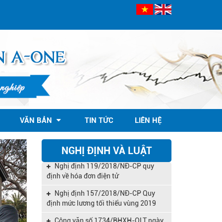
Công văn 845/TCT-CNTT kế hoạch
nâng cấp HTKK đáp ứng TT 133
VĂN BẢN
TIN TỨC
LIÊN HỆ
Nghị định 39/2018/NĐ-CP quy dịnh
Luật hỗ trợ doanh nghiệp vừa và nhỏ
NGHỊ ĐỊNH VÀ LUẬT
Nghị định 119/2018/NĐ-CP quy
định về hóa đơn điện tử
Nghị định 157/2018/NĐ-CP Quy
định mức lương tối thiểu vùng 2019
Công văn số 1734/BHXH-QLT ngày