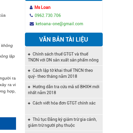
quan
Ms Loan
Thẩm quyền xử phạt vi phạm hành
chính về thuế
của
0962.730.706
ketoana-one@gmail.com
Giao quyền xử phạt vi phạm hành
chính về thuế
VĂN BẢN TÀI LIỆU
Xử phạt vi phạm hành chính về thuế
không lập biên bản
Chính sách thuế GTGT và thuế
hông lập
Lập biên bản vi phạm hành chính về
TNDN với DN sản xuất sản phẩm nông
thuế
nghiệp
Cách lập tờ khai thuế TNCN theo
Mua bất động sản để cho thuê có
quý- theo tháng năm 2018
 người ra
được hoàn thuế GTGT không?
xảy ra vi
Hướng dẫn tra cứu mã số BHXH mới
Hợp đồng lao động có thời hạn được
ờng hợp,
nhất năm 2018
ký tối đa bao nhiêu lần
Cách viết hóa đơn GTGT chính xác
Hướng dẫn thủ tục giải thể doanh
nghiệp khi làm ăn khó khăn
Thủ tục Đăng ký giảm trừ gia cảnh,
Nhiều doanh nghiệp vui mừng vì
giảm trừ người phụ thuộc
được miễn thuế đến 13 năm