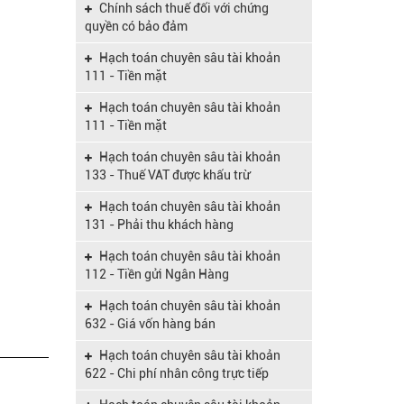
Chính sách thuế đối với chứng
Hướng dẫn về nghị định
quyền có bảo đảm
12/2015/NĐ-CP
Hạch toán chuyên sâu tài khoản
Hộ kinh doanh cần phải đóng loại
111 - Tiền mặt
thuế nào năm nay?v
Hạch toán chuyên sâu tài khoản
Cải cách thuế qua thông tư số
111 - Tiền mặt
119/2014/TT-BTC
Hạch toán chuyên sâu tài khoản
Hoàn thuế GTGT khi chuyển đổi loại
133 - Thuế VAT được khấu trừ
hình DN
Hạch toán chuyên sâu tài khoản
Nghị định số 119/2018/NĐ-CP quy
131 - Phải thu khách hàng
định về hóa đơn điện tử khi bán hàng
hóa, cung cấp dịch vụ có hiệu lực từ
Hạch toán chuyên sâu tài khoản
điểm mới Luật quản lý thuế (sửa
ngày 01/11/2018
112 - Tiền gửi Ngân Hàng
đổi) 2019
Hạch toán chuyên sâu tài khoản
Nghị định 38/2019/NĐ-CP về mức
632 - Giá vốn hàng bán
lương cơ sở của cán bộ, công chức và
lực lượng vũ trang
Hạch toán chuyên sâu tài khoản
Nghị định 45/2010/NĐ-CP về tổ
622 - Chi phí nhân công trực tiếp
chức, hoạt động và quản lý hội