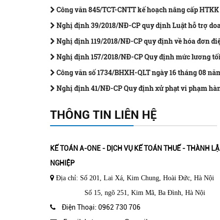
Công văn 845/TCT-CNTT kế hoạch nâng cấp HTKK 
Nghị định 39/2018/NĐ-CP quy dịnh Luật hỗ trợ do
Nghị định 119/2018/NĐ-CP quy định về hóa đơn điệ
Nghị định 157/2018/NĐ-CP Quy định mức lương tối
Công văn số 1734/BHXH-QLT ngày 16 tháng 08 nă
Nghị định 41/NĐ-CP Quy định xử phạt vi phạm hành
THÔNG TIN LIÊN HỆ
KẾ TOÁN A-ONE - DỊCH VỤ KẾ TOÁN THUẾ - THÀNH L
NGHIỆP
Địa chỉ: Số 201, Lai Xá, Kim Chung, Hoài Đức, Hà Nội
Số 15, ngõ 251, Kim Mã, Ba Đình, Hà Nội
Điện Thoại: 0962 730 706