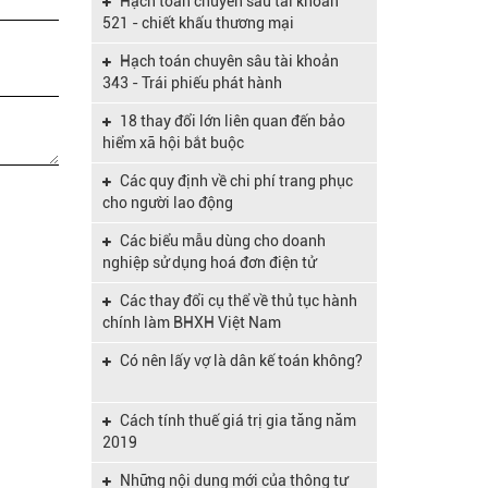
Hạch toán chuyên sâu tài khoản
Nghị định 204/2004/NĐ-CP
521 - chiết khấu thương mại
Hạch toán chuyên sâu tài khoản
Công văn 845/TCT-CNTT kế hoạch
343 - Trái phiếu phát hành
nâng cấp HTKK đáp ứng TT 133
18 thay đổi lớn liên quan đến bảo
Nghị định 39/2018/NĐ-CP quy dịnh
hiểm xã hội bắt buộc
Luật hỗ trợ doanh nghiệp vừa và nhỏ
Các quy định về chi phí trang phục
Nghị định 119/2018/NĐ-CP quy
cho người lao động
định về hóa đơn điện tử
Các biểu mẫu dùng cho doanh
Nghị định 157/2018/NĐ-CP Quy
nghiệp sử dụng hoá đơn điện tử
định mức lương tối thiểu vùng 2019
Các thay đổi cụ thể về thủ tục hành
Công văn số 1734/BHXH-QLT ngày
chính làm BHXH Việt Nam
16 tháng 08 năm 2017
Có nên lấy vợ là dân kế toán không?
Cách tính thuế giá trị gia tăng năm
2019
Những nội dung mới của thông tư