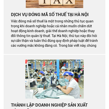
DỊCH VỤ ĐÓNG MÃ SỐ THUẾ TẠI HÀ NỘI
Việc đóng mã số thuế là một trong những thủ tục quan
trọng khi doanh nghiệp hoặc cá nhân muốn chấm dứt
hoạt động kinh doanh, giải thể doanh nghiệp hoặc thay
đổi thông tin quản lý thuế. Tại Hà Nội, thủ tục này đòi hỏi
sự cẩn thận và tuân thủ đúng quy định pháp luật để tránh
các vướng mắc không đáng có. Trong bài viết này, chúng
tôi sẽ hướng dẫn chi tiết quy trình đóng mã số thuế, đồng
thời giới thiệu dịch vụ hỗ trợ để bạn thực hiện thủ tục này
một cách nhanh chóng và hiệu quả.
THÀNH LẬP DOANH NGHIỆP SẢN XUẤT