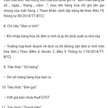
theo hóa đơn. Nội dung trên hóa đơn phải ghi rõ “ kèm theo bảng kê
số…, ngày…, tháng…, năm …”, mục tên hàng hóa chỉ ghi tên gọi
chung của mặt hàng. ( Tham khảo cách lập bảng kê theo điều 19,
thông tư 39/2014/TT-BTC).
Chỉ tiêu “ Đơn vị tính”
– Khi nhập hàng hóa về, đơn vị tính là gì thì phải xuất ra như vậy.
– Trường hợp kinh doanh về dịch vụ thì không cần đơn vị tính trên
hóa đơn.( Theo điểm b, khoản 2, điều 5 Thông tư 119/2014/TT-
BTC)
Tiêu thức “ Số lượng”
– Ghi số lượng hàng hóa bán ra
Tiêu thức “ Đơn giá”
– Viết giá bán chưa thuế GTGT
Tiêu thức “ Thành tiền”