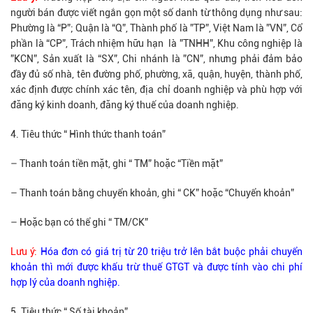
người bán được viết ngắn gọn một số danh từ thông dụng như sau:
Phường là “P”; Quận là “Q”, Thành phố là ”TP”, Việt Nam là ”VN”, Cổ
phần là “CP”, Trách nhiệm hữu hạn là ”TNHH”, Khu công nghiệp là
”KCN”, Sản xuất là “SX”, Chi nhánh là ”CN”, nhưng phải đảm bảo
đầy đủ số nhà, tên đường phố, phường, xã, quận, huyện, thành phố,
xác định được chính xác tên, địa chỉ doanh nghiệp và phù hợp với
đăng ký kinh doanh, đăng ký thuế của doanh nghiệp.
Tiêu thức “ Hình thức thanh toán”
– Thanh toán tiền mặt, ghi “ TM” hoặc “Tiền mặt”
– Thanh toán bằng chuyển khoản, ghi “ CK” hoặc “Chuyển khoản”
– Hoặc bạn có thể ghi “ TM/CK”
Lưu ý:
Hóa đơn có giá trị từ 20 triệu trở lên bắt buộc phải chuyển
khoản thì mới được khấu trừ thuế GTGT và được tính vào chi phí
hợp lý của doanh nghiệp.
Tiêu thức “ Số tài khoản”